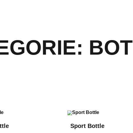
EGORIE: BO
ttle
Sport Bottle